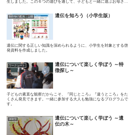
生しました。この６つの遊びを通して、子どもと一緒に遊ぶお母さん
が、前向きな気持ち※になることも検証されています。子育てで気が
滅入ってしまった時、一度試してみてはいかがでしょうか。※肯定的
遺伝を知ろう（小学生版）
気分、肯定的自動思考
制作物の配布・公開
遺伝に関する正しい知識を深められるように、小学生を対象とする啓
発資料を作成しました。
遺伝について楽しく学ぼう ～特
ワークシート
徴探し～
子どもの素直な観察だからこそ、『同じところ』『違うところ』をた
くさん発見できます。一緒に参加する大人も勉強になるプログラムで
す。
遺伝について楽しく学ぼう ～遺
体験型
伝の木～