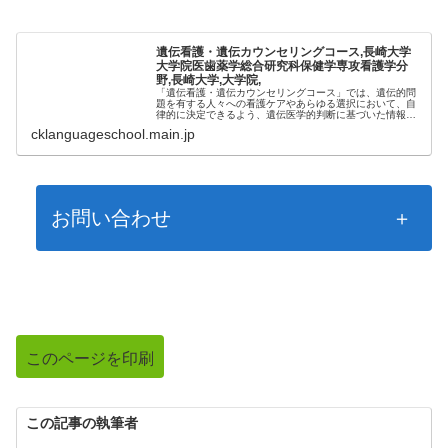
遺伝看護・遺伝カウンセリングコース,長崎大学
大学院医歯薬学総合研究科保健学専攻看護学分
野,長崎大学,大学院,
「遺伝看護・遺伝カウンセリングコース」では、遺伝的問
題を有する人々への看護ケアやあらゆる選択において、自
律的に決定できるよう、遺伝医学的判断に基づいた情報提
供、カウンセリングを実践できる看護職を育成します。認
cklanguageschool.main.jp
定遺伝カウンセラー○R受験資格と...
お問い合わせ
このページを印刷
この記事の執筆者