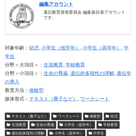
編集アカウント
遺伝教育啓発委員会 編集責任者アカウント
です。
対象年齢：
幼児
,
小学生（低学年）
,
小学生（高学年）
,
中
学生
分野＜大項目＞：
生涯教育
,
学校教育
分野＜小項目＞：
生命の尊厳
,
遺伝的多様性の理解
,
遺伝学
の導入
教育方法：
体験型
媒体形式：
テキスト（冊子など）
,
ワークシート
テキスト（冊子など）
ワークシート
体験型
幼児
生涯教育
生命の尊厳
小学生（低学年）
学校教育
遺伝的多様性の理解
小学生（高学年）
中学生